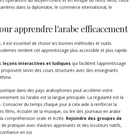
leurs opérations au Moyen-Orient et en Afrique du Nord. Ainsi, cette
rrières dans la diplomatie, le commerce international, le
 pour apprendre l’arabe efficacement
 il est essentiel de choisir les bonnes méthodes et outils.
rnes rendent cet apprentissage plus accessible et plus rapide.
es
leçons interactives et ludiques
qui facilitent l’apprentissage
ne proposent sinon des cours structurés avec des enseignants
ythme.
guistique dans des pays arabophones peut accélérer votre
nement où l’arabe est la langue principale. La régularité est la
. Consacrer du temps chaque jour à cela aide à renforcer la
es films, écouter de la musique, ou lire des journaux en arabe
la compréhension orale et écrite.
Rejoindre des groupes de
de pratiquer avec d’autres apprenants et des locuteurs natifs,
confiance en soi.