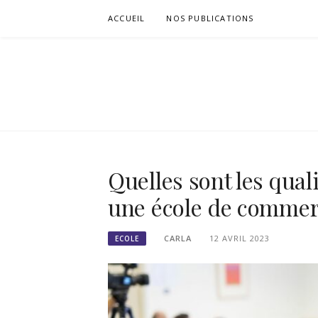
Passer
ACCUEIL
NOS PUBLICATIONS
le
contenu
SIGNETS DE
Quelles sont les qual
une école de commer
CARLA
12 AVRIL 2023
ECOLE