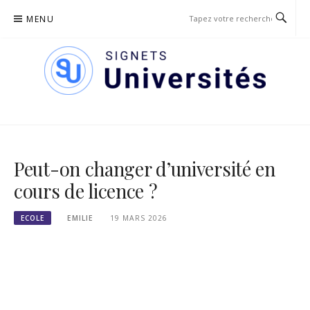
Passer
MENU
le
contenu
SIGNETS DES UNIVERSITÉS
Peut-on changer d’université en
cours de licence ?
ECOLE
EMILIE
19 MARS 2026