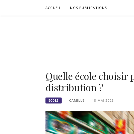
Passer
ACCUEIL
NOS PUBLICATIONS
le
contenu
SIGNETS DE
Quelle école choisir 
distribution ?
CAMILLE
18 MAI 2023
ECOLE