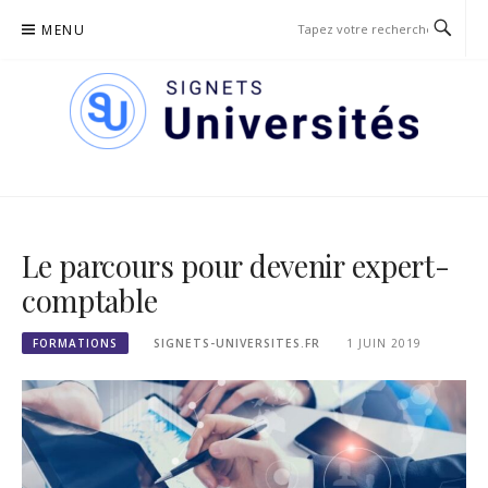
Passer
MENU
le
contenu
SIGNETS DES UNIVERSITÉS
Le parcours pour devenir expert-
comptable
FORMATIONS
SIGNETS-UNIVERSITES.FR
1 JUIN 2019